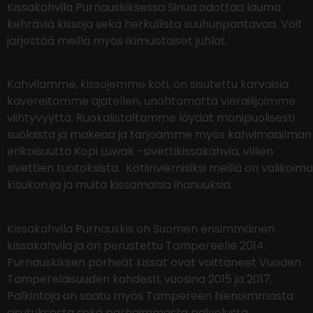
Kissakahvila Purnauskiksessa Sinua odottaa lauma
kehräviä kissoja sekä herkullista suuhunpantavaa. Voit
järjestää meillä myös ikimuistoiset juhlat.
Kahvilamme, kissojemme koti, on sisutettu karvaisia
kavereitamme ajatellen, unohtamatta vierailijoimme
viihtyvyyttä. Ruokalistaltamme löydät monipuolisesti
suolaista ja makeaa ja tarjoamme myös kahvimaailman
erikoisuutta Kopi Luwak -sivettikissakahvia, villien
sivettien tuotoksista. Kotiinviemisiksi meillä on valikoima
kisukoruja ja muita kissamaisia ihanuuksia.
Kissakahvila Purnauskis on Suomen ensimmäinen
kissakahvila ja on perustettu Tampereelle 2014.
Purnauskiksen pörheät kissat ovat voittaneet Vuoden
Tamperelaisuuden kahdesti, vuosina 2015 ja 2017.
Palkintoja on saatu myös Tampereen hienoimmasta
sisutuksesta sekä parhaimmasta palvelusta.