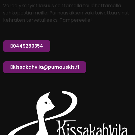
Varaa yksityistilaisuus soittamalla tai lähettämällä
sähköpostia meille.
Purnauskiksen väki toivottaa sinut
kehräten tervetulleeksi Tampereelle!
0449280354
kissakahvila@purnauskis.fi