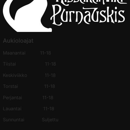
Aukioloajat
Maanantai 11-18
Tiistai 11-18
Keskiviikko 11-18
Torstai 11-18
Perjantai 11-18
Lauantai 11-18
Sunnuntai Suljettu