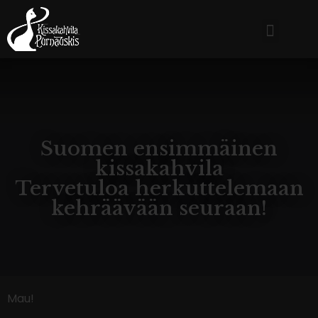
Suomen ensimmäinen
kissakahvila
Tervetuloa herkuttelemaan
kehräävään seuraan!
Mau!