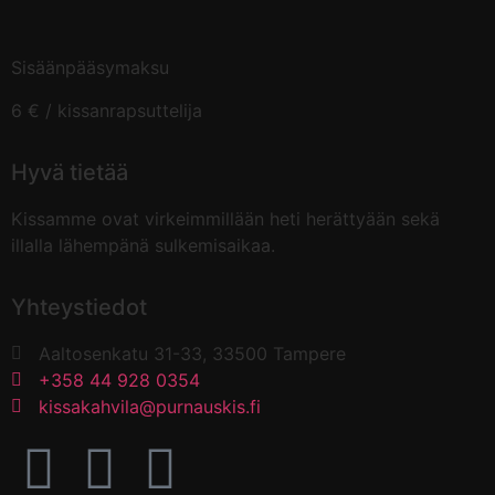
Sisäänpääsymaksu
6 € / kissanrapsuttelija
Hyvä tietää
Kissamme ovat virkeimmillään heti herättyään sekä
illalla lähempänä sulkemisaikaa.
Yhteystiedot
Aaltosenkatu 31-33, 33500 Tampere
+358 44 928 0354
kissakahvila@purnauskis.fi