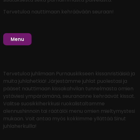
Tervetuloa nauttimaan kehräävään seuraan!
Menu
Tervetuloa juhlimaan Purnauskikseen kissanristiäisiä ja
muita juhlahetkiä! Järjestämme juhlat puolestasi ja
pääset nauttimaan kissakahvilan tunnelmasta omien
ystäviesi ympäröimänä, seurananne kehräävät kissat.
Valitse suosikkiherkkusi ruokalistaltamme
alennushinnoin tai räätälöi menu omien mieltymystesi
mukaan. Voit antaa myös kokkimme yllättää Sinut
juhlaherkuilla!